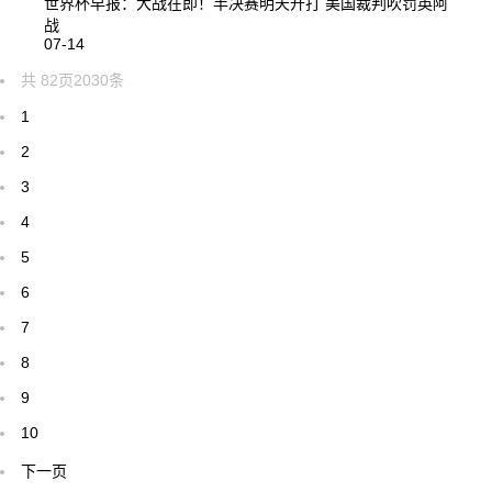
世界杯早报：大战在即！半决赛明天开打 美国裁判吹罚英阿
战
07-14
共
82
页
2030
条
1
2
3
4
5
6
7
8
9
10
下一页