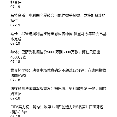
担责任
07-19
马特乌斯：奥利塞今夏转会可能性微乎其微，或将加薪续约
拜仁
07-19
马卡：尽管与奥利塞罗德里恩佐传绯闻 但皇马今年转会已基
本完成
07-19
每体：巴萨为孔德估价5000万到6000万欧，拜仁只愿出
4000万欧
07-18
世界杯早报：决赛中场休息确定不超过17分钟；齐达内执教
法国HWG
07-18
法媒预测法国季军战首发：姆巴佩、奥利塞先发 于帕、图拉
姆替补
07-18
FIFA实力榜：姆总进攻第1 梅西创造力升5名第1 西班牙包
揽防守前3
07-18