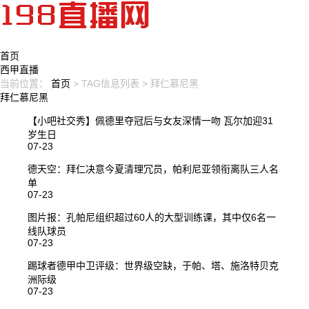
首页
西甲直播
当前位置：
首页
> TAG信息列表 > 拜仁慕尼黑
拜仁慕尼黑
【小吧社交秀】佩德里夺冠后与女友深情一吻 瓦尔加迎31
岁生日
07-23
德天空：拜仁决意今夏清理冗员，帕利尼亚领衔离队三人名
单
07-23
图片报：孔帕尼组织超过60人的大型训练课，其中仅6名一
线队球员
07-23
踢球者德甲中卫评级：世界级空缺，于帕、塔、施洛特贝克
洲际级
07-23