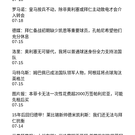
罗马诺：皇马按兵不动，除非奥利塞或拜仁主动致电才会介
入转会
07-18
德媒：拜仁备战初期缺少凯恩等重要球员，孔帕尼希望他们
充分休息
07-15
洛里：奥利塞无可替代，我将以普通球迷身份全力支持法国
队
07-15
马特乌斯：姆巴佩已成法国队领军人物，阿根廷将点球淘汰
英格兰
07-15
图片报：本菲卡无法一次性花费超2000万签帕利尼亚，可能
先租后买
07-15
15年后回归德甲！莱比锡新帅德米凯利斯：我们还无法与拜
仁抗衡
07-14