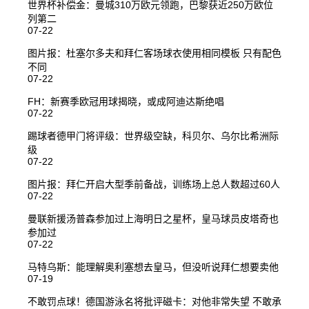
世界杯补偿金：曼城310万欧元领跑，巴黎获近250万欧位
列第二
07-22
图片报：杜塞尔多夫和拜仁客场球衣使用相同模板 只有配色
不同
07-22
FH：新赛季欧冠用球揭晓，或成阿迪达斯绝唱
07-22
踢球者德甲门将评级：世界级空缺，科贝尔、乌尔比希洲际
级
07-22
图片报：拜仁开启大型季前备战，训练场上总人数超过60人
07-22
曼联新援汤普森参加过上海明日之星杯，皇马球员皮塔奇也
参加过
07-22
马特乌斯：能理解奥利塞想去皇马，但没听说拜仁想要卖他
07-19
不敢罚点球！德国游泳名将批评磁卡：对他非常失望 不敢承