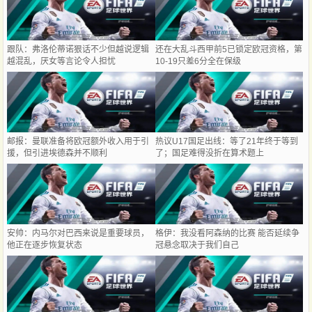
跟队：弗洛伦蒂诺狠话不少但越说逻辑
还在大乱斗西甲前5已锁定欧冠资格，第
越混乱，厌女等言论令人担忧
10-19只差6分全在保级
邮报：曼联准备将欧冠额外收入用于引
热议U17国足出线：等了21年终于等到
援，但引进埃德森并不顺利
了；国足难得没折在算术题上
安帅：内马尔对巴西来说是重要球员，
格伊：我没看阿森纳的比赛 能否延续争
他正在逐步恢复状态
冠悬念取决于我们自己