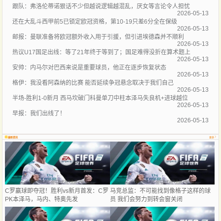
跟队：弗洛伦蒂诺狠话不少但越说逻辑越混乱，厌女等言论令人担忧
2026-05-13
还在大乱斗西甲前5已锁定欧冠资格，第10-19只差6分全在保级
2026-05-13
邮报：曼联准备将欧冠额外收入用于引援，但引进埃德森并不顺利
2026-05-13
热议U17国足出线：等了21年终于等到了；国足难得没折在算术题上
2026-05-13
安帅：内马尔对巴西来说是重要球员，他正在逐步恢复状态
2026-05-13
格伊：我没看阿森纳的比赛 能否延续争冠悬念取决于我们自己
2026-05-13
半场-胜利1-0新月 西马坎破门科曼单刀中柱本泽马失良机+进球越位
2026-05-13
早报：我们出线了！
2026-05-13
最新资讯
更多
C罗赢球即夺冠！胜利vs新月首发：C罗
马竞总监：不可能找到像格子这样的球
PK本泽马，马内、特奥先发
员 我们会努力到转会窗关闭