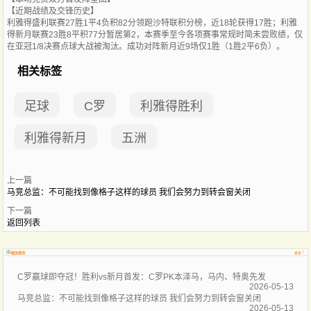
【近期战绩及交锋历史】
利雅得盛利联赛27胜1平4负积82分领跑沙特联积分榜，近18轮获得17胜；利雅
得新月联赛23胜8平积77分暂居第2，本赛季至今各项赛事常规时简未尝败绩，仅
在亚冠1/8决赛点球大战被淘汰。成功对阵新月近9场仅1胜（1胜2平6负）。
相关标签
足球
C罗
利雅得胜利
利雅得新月
五洲
上一篇
马竞总监：不可能找到像格子这样的球员 我们会努力到转会窗关闭
下一篇
返回列表
相关资讯
更多
C罗赢球即夺冠！胜利vs新月首发：C罗PK本泽马，马内、特奥先发
2026-05-13
马竞总监：不可能找到像格子这样的球员 我们会努力到转会窗关闭
2026-05-13