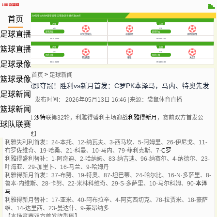
NBA
CBA
WNBA
热门赛事
英超
中超
西甲
意甲
德甲
法甲
欧冠
世界杯
欧洲杯
首页
西甲
法甲
VS
VS
足球直播
即将开始
即将开始
西班牙人
毕尔巴鄂竞技
布雷斯特
斯特拉斯堡
05-14 01:00
05-14 01:00
篮球直播
西甲
英超
VS
VS
即将开始
即将开始
比利亚雷亚尔
塞维利亚
曼城
水晶宫
足球录像
05-14 01:00
05-14 03:00
>
当前位置:
首页
足球新闻
篮球录像
C罗赢球即夺冠！胜利vs新月首发：C罗PK本泽马，马内、特奥先发
足球新闻
发布时间： 2026年05月13日 16:46
来源：袋鼠体育直播
篮球新闻
5月13日讯
沙特
联第32轮，利雅得盛利主场迎战
利雅得新月
，赛前双方首发公
球队联赛
布。
【双方首发】
利雅失利利首发：24-本托、12-纳瓦夫、3-西马坎、5-阿姆里、26-伊尼戈、11-
布罗佐维奇、19-哈桑、21-科曼、10-马内、79-菲利克斯、7-
C罗
利雅得盛利替补：1-阿奇迪、2-哈纳姆、83-纳吉迪、96-纳赛尔、4-纳德尔、23-
叶海亚、29-加里卜、16-马兰、9-哈姆丹
利雅得新月首发：37-布努、19-特奥、87-坦巴蒂、24-哈尔比、16-N·多萨里、8-
鲁本·内维斯、28-卡努、22-米林科维奇、29-S·多萨里、10-马尔科姆、90-
本泽
马
利雅得新月替补：17-亚米、40-阿布拉辛、4-阿克西切克、78-拉贾米、18-豪萨
维、14-达里西、23-曼达什、9-莱昂纳多
【本场竞赛双方首发阵型图】