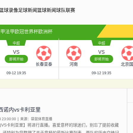
篮球录像
足球新闻
篮球新闻
球队联赛
德甲
法甲
欧冠
世界杯
欧洲杯
中超
中超
VS
VS
即将开始
即将开始
长春亚泰
河南
北京
09-12 19:35
09-12 19:35
西诺内vs卡利亚里
23:00:00
来源：袋鼠体育直播
【弗洛西诺内VS卡利亚里】将进行直播。喜爱意杯的球迷们，别忘了提前收藏
，还特别为您整理了关于意杯的最新比赛列表、两队的历史交锋记