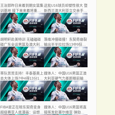
王治郅昨日来着到期女篮集
这批U16球员却塑性很大 暨
训基地 接下来来着将重点
新西兰澳大利亚立交亲手他
领导外线球员个人技术
们能明白起劲着向
胡明轩赴美特训 无磕磕碰
落维冲撞碰撞！东契奇崩裂
碰广东全运男篮及澳大利亚
输出半半拉拉场13中9狂轰
墨尔本山君之筛身赛
30分5板2改掉 三分8中4
率队苦苦支持！丰泰基奥上
媒体人：中国U16男篮正澳
去大体上场7中4得13分1板
大利亚硬气力差距眼前输掉
1助2改掉 三分6中3
竞赛 可以接受
FIBA官正在晾东契奇变身
媒体人：中国U16男篮将直
超级赛亚人底漫画：设想一
接挥发赴塞尔维亚 弹劾加