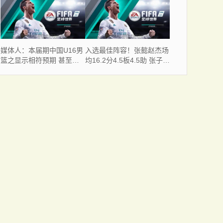
下去复明来着要防东契奇
以一系列底立交流入竞赛
媒体人：本届期中国U16男
入选最佳阵容！张懿赵杰场
篮之显示相符预期 甚至有
均16.2分4.5板4.5助 张子一
一些惊喜
11.2分8.5板